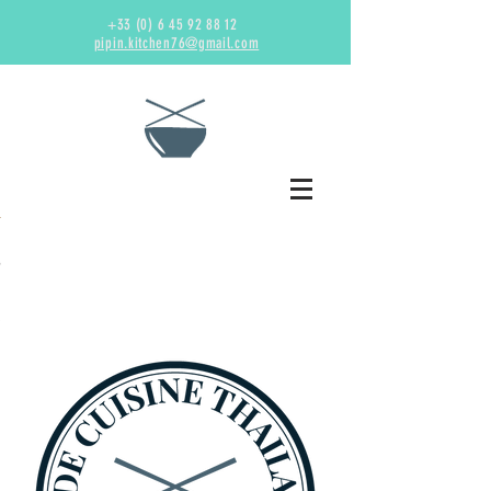
+33 (0) 6 45 92 88 12
pipin.kitchen76@gmail.com
asian-food-
bowl-
cuisine-
699953.jpg