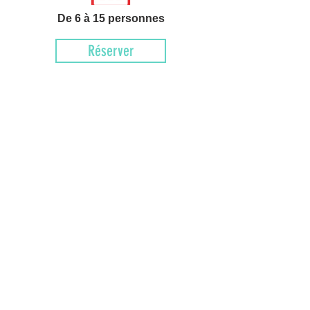
De 6 à 15 personnes
Réserver
La Carte
ENTRÉES
(minimum de commande : 20 pièces)
SATE KAI : 1,50€ (Pièce)
(brochette de poule
t sauce cacahuètes)
KUNG PHAD KHATHEM : 0,90€ (Pièce)
(crevettes sautées à l’ail et à la coriandre)
GYOSA : 1,20
€ (Pièce)
(Raviolis au po
ulet)
KANOM JEP : 1,20€ (Pièce)